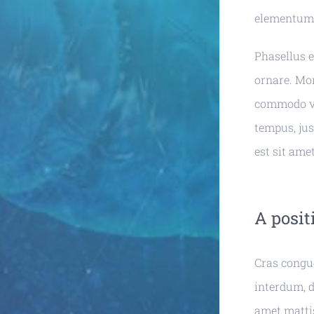
elementum
Phasellus eg
ornare. Mor
commodo viv
tempus, jus
est sit ame
A posit
Cras congue
interdum, d
amet mattis