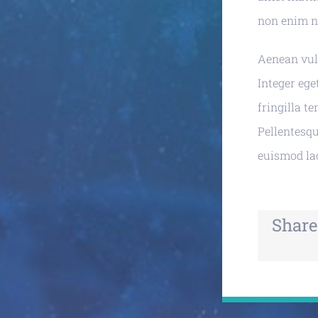
non enim n
Aenean vulp
Integer ege
fringilla t
Pellentesq
euismod lao
Share