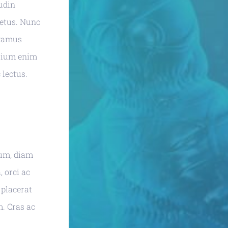
tudin
metus. Nunc
ivamus
etium enim
 lectus.
tum, diam
, orci ac
 placerat
m. Cras ac