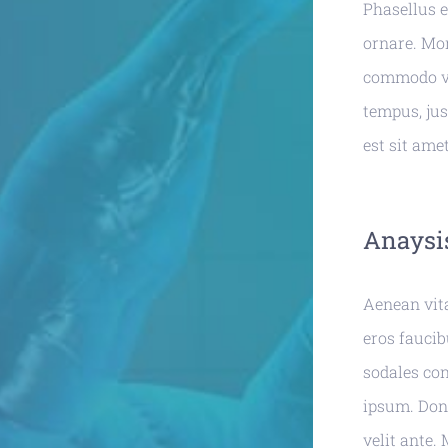
Phasellus eg
ornare. Mor
commodo viv
tempus, jus
est sit ame
Anaysis
Aenean vit
eros faucib
sodales con
ipsum. Done
velit ante.