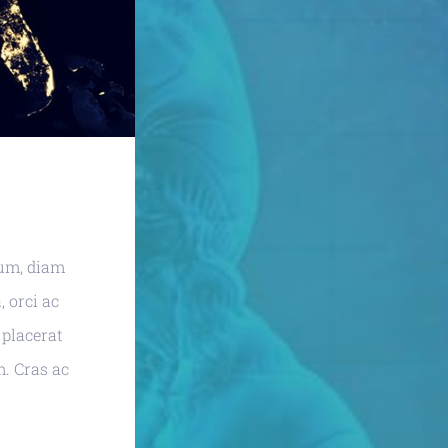
tum, diam
, orci ac
 placerat
m. Cras ac