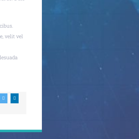
cibus.
, velit vel
alesuada