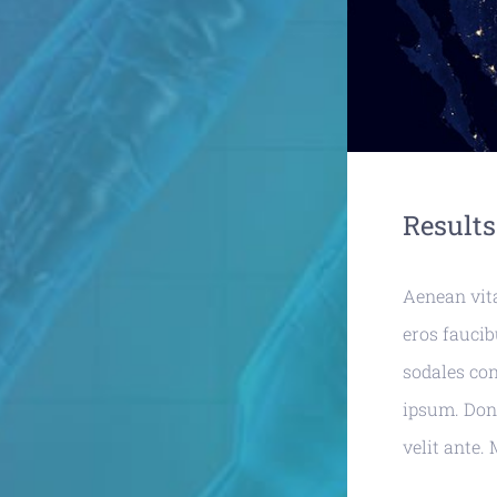
Results
Aenean vit
eros faucib
sodales con
ipsum. Done
velit ante.