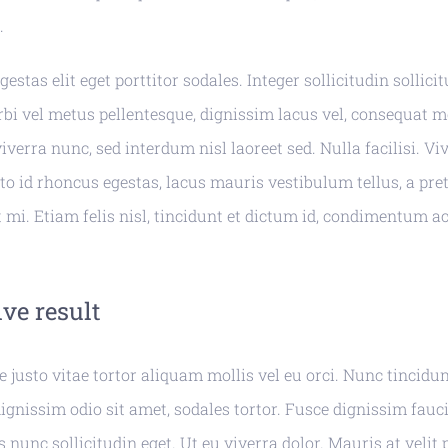
.
estas elit eget porttitor sodales. Integer sollicitudin sollici
bi vel metus pellentesque, dignissim lacus vel, consequat 
erra nunc, sed interdum nisl laoreet sed. Nulla facilisi. V
to id rhoncus egestas, lacus mauris vestibulum tellus, a pr
t mi. Etiam felis nisl, tincidunt et dictum id, condimentum ac
ive result
 justo vitae tortor aliquam mollis vel eu orci. Nunc tincidun
ignissim odio sit amet, sodales tortor. Fusce dignissim faucib
 nunc sollicitudin eget. Ut eu viverra dolor. Mauris at velit 