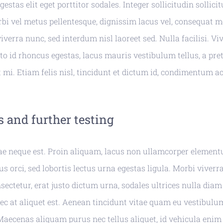
estas elit eget porttitor sodales. Integer sollicitudin sollici
bi vel metus pellentesque, dignissim lacus vel, consequat 
erra nunc, sed interdum nisl laoreet sed. Nulla facilisi. V
to id rhoncus egestas, lacus mauris vestibulum tellus, a pr
t mi. Etiam felis nisl, tincidunt et dictum id, condimentum ac
 and further testing
ae neque est. Proin aliquam, lacus non ullamcorper elemen
us orci, sed lobortis lectus urna egestas ligula. Morbi viverra
sectetur, erat justo dictum urna, sodales ultrices nulla diam
c at aliquet est. Aenean tincidunt vitae quam eu vestibulu
 Maecenas aliquam purus nec tellus aliquet, id vehicula enim