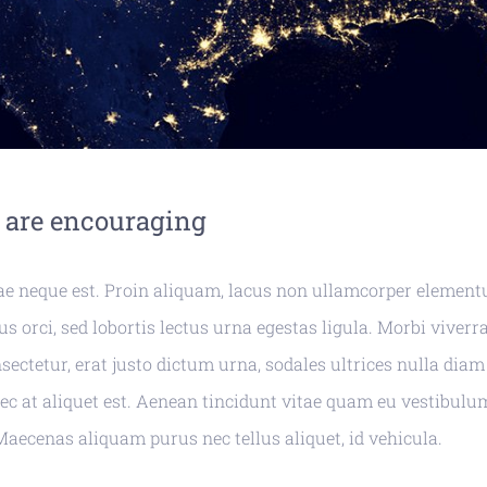
 are encouraging
ae neque est. Proin aliquam, lacus non ullamcorper elemen
us orci, sed lobortis lectus urna egestas ligula. Morbi viverra
sectetur, erat justo dictum urna, sodales ultrices nulla diam
c at aliquet est. Aenean tincidunt vitae quam eu vestibulu
 Maecenas aliquam purus nec tellus aliquet, id vehicula.