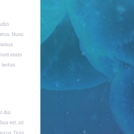
tudin
metus. Nunc
ivamus
etium enim
 lectus.
t dui
us est, sit
purus. Duis