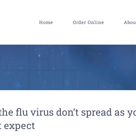
Home
Order Online
Abou
he flu virus don’t spread as y
 expect